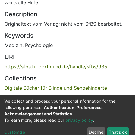
wertvolle Hilfe.
Description
Originaltext vom Verlag; nicht vom SfBS bearbeitet.
Keywords
Medizin
,
Psychologie
URI
https://sfbs.tu-dortmund.de/handle/sfbs/935
Collections
Digitale Bücher für Blinde und Sehbehinderte
We collect and process your personal information for the
Full item page
following purposes:
Authentication, Preferences,
Acknowledgement and Statistics
.
Service for the Blind and Visually Impaired
To learn more, please read our
privacy policy
.
ded
UB
and
ITMC
of the
Cookie
Privacy
Send
Impr
TU
settings
policy
Feedback
Customize
Decline
That's ok