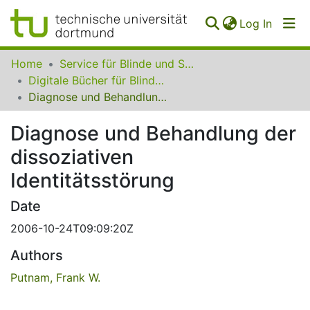
(curren
Log In
Communities
Home
Service für Blinde und Sehbehinderte der UB Dortmund
&
Digitale Bücher für Blinde und Sehbehinderte
Collections
Diagnose und Behandlung der dissoziativen Identitätsstörung
All of SfBS
Diagnose und Behandlung der
dissoziativen
FAQ
Identitätsstörung
Date
2006-10-24T09:09:20Z
Authors
Putnam, Frank W.