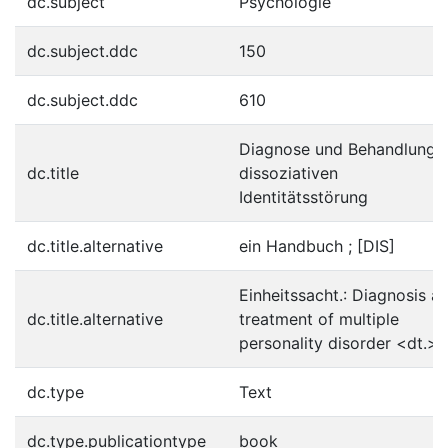
dc.subject
Psychologie
dc.subject.ddc
150
dc.subject.ddc
610
Diagnose und Behandlung 
dc.title
dissoziativen
Identitätsstörung
dc.title.alternative
ein Handbuch ; [DIS]
Einheitssacht.: Diagnosis a
dc.title.alternative
treatment of multiple
personality disorder <dt.>
dc.type
Text
dc.type.publicationtype
book