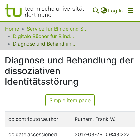
(curren
Log In
Communities
Home
Service für Blinde und Sehbehinderte der UB Dortmund
&
Digitale Bücher für Blinde und Sehbehinderte
Collections
Diagnose und Behandlung der dissoziativen Identitätsstörung
All of SfBS
Diagnose und Behandlung der
dissoziativen
FAQ
Identitätsstörung
Simple item page
dc.contributor.author
Putnam, Frank W.
dc.date.accessioned
2017-03-29T09:48:32Z