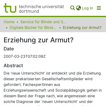
(curren
Log In
Communities
Home
Service für Blinde und Sehbehinderte der UB Dortmund
&
Digitale Bücher für Blinde und Sehbehinderte
Erziehung zur Armut?
Collections
Erziehung zur Armut?
All of SfBS
Date
FAQ
2007-03-23T07:02:08Z
Abstract
Die 'neue Unterschicht' ist entdeckt und die Erziehung
dieser prekarisierten Gesellschaftsmitglieder wird
gefordert. FachexpertInnen aus
Erziehungswissenschaft und Sozialpädagogik gehen in
diesem Band der Frage nach, wie angemessen eine
solche Diagnose der 'neuen Unterschicht' und der