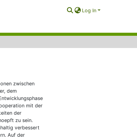
Log In
tionen zwischen
ter, dem
 Entwicklungsphase
Kooperation mit der
keiten der
oepft zu sein.
haltig verbessert
rn. Auf der