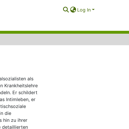
Log In
lsozialisten als
en Krankheitslehre
deln. Er schildert
as Intimleben, er
tischsoziale
in die
 hin zu ihrer
detaillierten