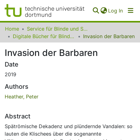
(curren
Log In
Communities
Home
Service für Blinde und Sehbehinderte der UB Dortmund
&
Digitale Bücher für Blinde und Sehbehinderte
Invasion der Barbaren
Collections
Invasion der Barbaren
All of SfBS
Date
FAQ
2019
Authors
Heather, Peter
Abstract
Spätrömische Dekadenz und plündernde Vandalen: so
lauten die Klischees über die sogenannte