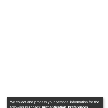
We collect and process your personal information for the
following purposes:
Authentication, Preferences,