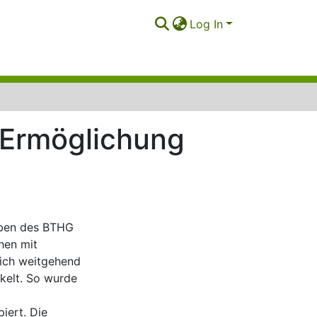
Log In
s Ermöglichung
aben des BTHG
hen mit
sich weitgehend
kelt. So wurde
iert. Die