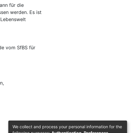
ann für die
sen werden. Es ist
e Lebenswelt
de vom SfBS für
on
,
We collect and process your personal information for the
following purposes:
Authentication, Preferences,