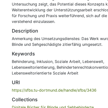
Untersuchung zeigt, das Potential dieses Konzepts k
Weiterentwicklung der Unterstützungsarbeit erschlos
für Forschung und Praxis weiterführend, sich auf di
verstehend einzulassen.
Description
Anmerkung des Umsetzungsdienstes: Das Werk wur
Blinde und Sehgeschädigte zitierfähig umgesetzt.
Keywords
Behinderung
,
Inklusion
,
Soziale Arbeit
,
Lebenswelt
,
Lebensweltorientierung
,
Behindertenrechtskonventi
Lebensweltorientierte Soziale Arbeit
URI
https://sfbs.tu-dortmund.de/handle/sfbs/3436
Collections
Digitale Bücher für Blinde und Sehbehinderte