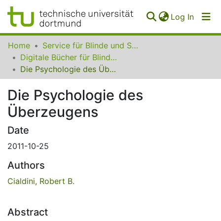
(curren
Log In
Communities
Home
Service für Blinde und Sehbehinderte der UB Dortmund
&
Digitale Bücher für Blinde und Sehbehinderte
Collections
Die Psychologie des Überzeugens
All of SfBS
Die Psychologie des
Überzeugens
FAQ
Date
2011-10-25
Authors
Cialdini, Robert B.
Abstract