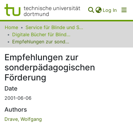
(curren
Log In
Communities
Home
Service für Blinde und Sehbehinderte der UB Dortmund
&
Digitale Bücher für Blinde und Sehbehinderte
Collections
Empfehlungen zur sonderpädagogischen Förderung
All of SfBS
Empfehlungen zur
sonderpädagogischen
FAQ
Förderung
Date
2001-06-06
Authors
Drave, Wolfgang