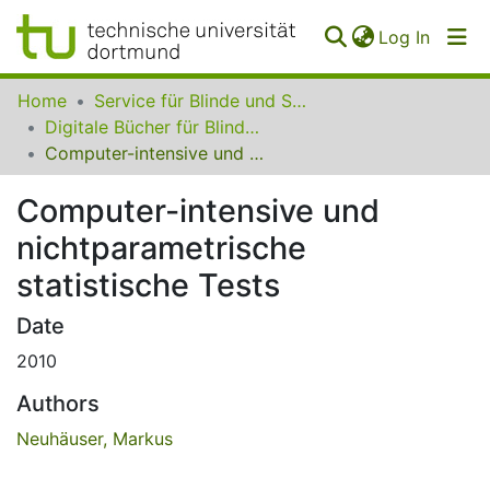
(curren
Log In
Communities
Home
Service für Blinde und Sehbehinderte der UB Dortmund
&
Digitale Bücher für Blinde und Sehbehinderte
Collections
Computer-intensive und nichtparametrische statistische Tests
All of SfBS
Computer-intensive und
nichtparametrische
FAQ
statistische Tests
Date
2010
Authors
Neuhäuser, Markus