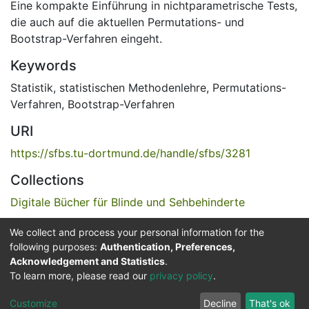
Eine kompakte Einführung in nichtparametrische Tests,
die auch auf die aktuellen Permutations- und
Bootstrap-Verfahren eingeht.
Keywords
Statistik
,
statistischen Methodenlehre
,
Permutations-
Verfahren
,
Bootstrap-Verfahren
URI
https://sfbs.tu-dortmund.de/handle/sfbs/3281
Collections
Digitale Bücher für Blinde und Sehbehinderte
We collect and process your personal information for the
Full item page
following purposes:
Authentication, Preferences,
Acknowledgement and Statistics
.
Service for the Blind and Visually Impaired
To learn more, please read our
privacy policy
.
ded
UB
and
ITMC
of the
Cookie
Privacy
Send
Impr
TU
settings
policy
Feedback
Customize
Decline
That's ok