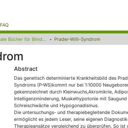
FAQ
Digitale Bücher für Blinde und Sehbehinderte
Prader-Willi-Syndrom
drom
Abstract
Das genetisch determinierte Krankheitsbild des Prad
Syndroms (P-WS)kommt nur bei 1:10000 Neugeborene
gekennzeichnet durch Kleinwuchs,Akromikrie, Adipos
Intelligenzminderung, Muskelhypotonie mit Saugund
Schreischwäche und Hypogonadismus.
Die untersuchungs- und therapiebegleitende Dokum
ermöglicht es jedem Leser, seine eigenen Diagnostik
Therapieansätze vergleichend zu überprüfen. So ist 