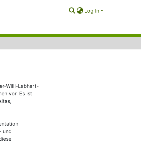
Log In
er-Willi-Labhart-
n vor. Es ist
itas,
entation
- und
diese