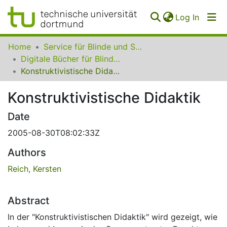
(curren
Log In
Communities
Home
Service für Blinde und Sehbehinderte der UB Dortmund
&
Digitale Bücher für Blinde und Sehbehinderte
Collections
Konstruktivistische Didaktik
All of SfBS
Konstruktivistische Didaktik
FAQ
Date
2005-08-30T08:02:33Z
Authors
Reich, Kersten
Abstract
In der "Konstruktivistischen Didaktik" wird gezeigt, wie