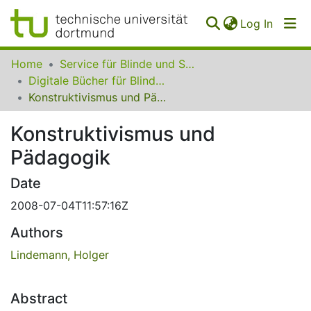
(curren
Log In
Communities
Home
Service für Blinde und Sehbehinderte der UB Dortmund
&
Digitale Bücher für Blinde und Sehbehinderte
Collections
Konstruktivismus und Pädagogik
All of SfBS
Konstruktivismus und
Pädagogik
FAQ
Date
2008-07-04T11:57:16Z
Authors
Lindemann, Holger
Abstract