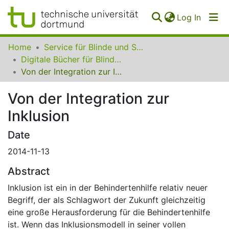
(curren
Log In
Communities
Home
Service für Blinde und Sehbehinderte der UB Dortmund
&
Digitale Bücher für Blinde und Sehbehinderte
Collections
Von der Integration zur Inklusion
All of SfBS
Von der Integration zur
Inklusion
FAQ
Date
2014-11-13
Abstract
Inklusion ist ein in der Behindertenhilfe relativ neuer
Begriff, der als Schlagwort der Zukunft gleichzeitig
eine große Herausforderung für die Behindertenhilfe
ist. Wenn das Inklusionsmodell in seiner vollen