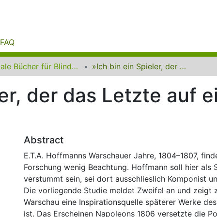
FAQ
Digitale Bücher für Blinde und Sehbehinderte
»Ich bin ein Spieler, der das Letzte auf eine Hoffnung wagt«
ler, der das Letzte auf 
Abstract
E.T.A. Hoffmanns Warschauer Jahre, 1804–1807, finde
Forschung wenig Beachtung. Hoffmann soll hier als Sc
verstummt sein, sei dort ausschlieslich Komponist 
Die vorliegende Studie meldet Zweifel an und zeigt 
Warschau eine Inspirationsquelle späterer Werke de
ist. Das Erscheinen Napoleons 1806 versetzte die Po