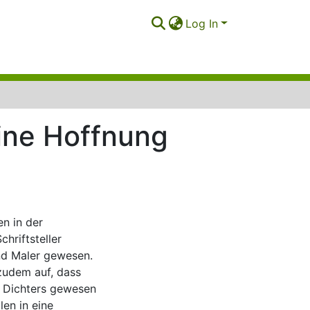
Log In
eine Hoffnung
n in der
hriftsteller
und Maler gewesen.
zudem auf, dass
s Dichters gewesen
len in eine