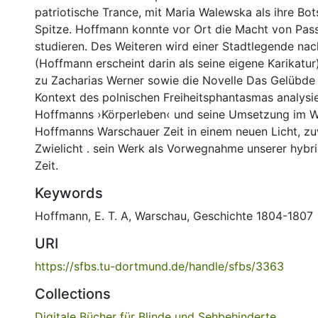
patriotische Trance, mit Maria Walewska als ihre Bot
Spitze. Hoffmann konnte vor Ort die Macht von Passi
studieren. Des Weiteren wird einer Stadtlegende n
(Hoffmann erscheint darin als seine eigene Karikatur
zu Zacharias Werner sowie die Novelle Das Gelübde
Kontext des polnischen Freiheitsphantasmas analysi
Hoffmanns ›Körperleben‹ und seine Umsetzung im We
Hoffmanns Warschauer Zeit in einem neuen Licht, zu
Zwielicht . sein Werk als Vorwegnahme unserer hybrid
Zeit.
Keywords
Hoffmann, E. T. A
,
Warschau
,
Geschichte 1804-1807
URI
https://sfbs.tu-dortmund.de/handle/sfbs/3363
Collections
Digitale Bücher für Blinde und Sehbehinderte