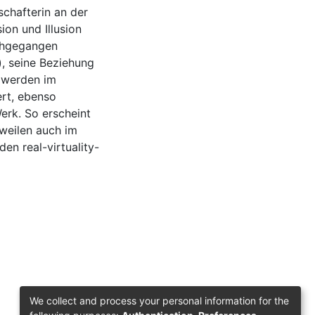
schafterin an der
on und Illusion
achgegangen
), seine Beziehung
 werden im
ert, ebenso
rk. So erscheint
weilen auch im
en real-virtuality-
We collect and process your personal information for the