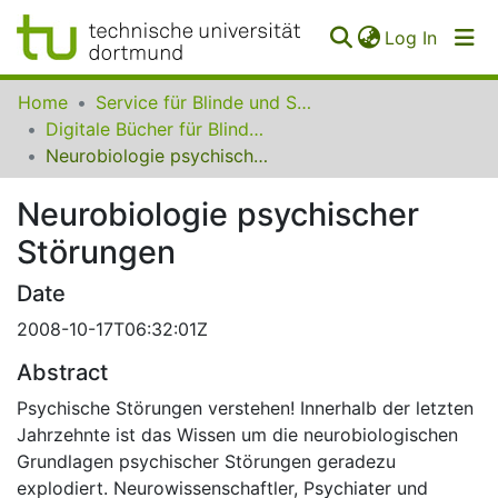
(curren
Log In
Communities
Home
Service für Blinde und Sehbehinderte der UB Dortmund
&
Digitale Bücher für Blinde und Sehbehinderte
Collections
Neurobiologie psychischer Störungen
All of SfBS
Neurobiologie psychischer
Störungen
FAQ
Date
2008-10-17T06:32:01Z
Abstract
Psychische Störungen verstehen! Innerhalb der letzten
Jahrzehnte ist das Wissen um die neurobiologischen
Grundlagen psychischer Störungen geradezu
explodiert. Neurowissenschaftler, Psychiater und