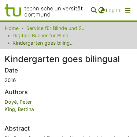
(curren
Log In
Communities
Home
Service für Blinde und Sehbehinderte der UB Dortmund
&
Digitale Bücher für Blinde und Sehbehinderte
Collections
Kindergarten goes bilingual
All of SfBS
Kindergarten goes bilingual
FAQ
Date
2016
Authors
Doyé, Peter
King, Bettina
Abstract