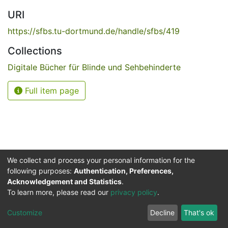
URI
https://sfbs.tu-dortmund.de/handle/sfbs/419
Collections
Digitale Bücher für Blinde und Sehbehinderte
Full item page
We collect and process your personal information for the
following purposes:
Authentication, Preferences,
Acknowledgement and Statistics
.
Service for the Blind and Visually Impaired
To learn more, please read our
privacy policy
.
ded
UB
and
ITMC
of the
Cookie
Privacy
Send
Impr
TU
settings
policy
Feedback
Customize
Decline
That's ok
Dormund