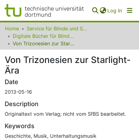
(curren
Log In
Communities
Home
Service für Blinde und Sehbehinderte der UB Dortmund
&
Digitale Bücher für Blinde und Sehbehinderte
Collections
Von Trizonesien zur Starlight-Ära
All of SfBS
Von Trizonesien zur Starlight-
Ära
FAQ
Date
2013-05-16
Description
Originaltext vom Verlag; nicht vom SfBS bearbeitet.
Keywords
Geschichte
,
Musik
,
Unterhaltungsmusik