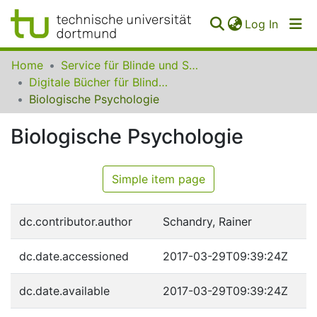
(curren
Log In
Communities
Home
Service für Blinde und Sehbehinderte der UB Dortmund
&
Digitale Bücher für Blinde und Sehbehinderte
Collections
Biologische Psychologie
All of SfBS
Biologische Psychologie
FAQ
Simple item page
dc.contributor.author
Schandry, Rainer
dc.date.accessioned
2017-03-29T09:39:24Z
dc.date.available
2017-03-29T09:39:24Z