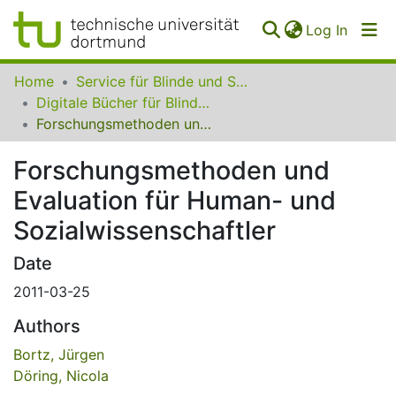
(curren
Log In
Communities
Home
Service für Blinde und Sehbehinderte der UB Dortmund
&
Digitale Bücher für Blinde und Sehbehinderte
Collections
Forschungsmethoden und Evaluation für Human- und Sozialwissenschaftler
All of SfBS
Forschungsmethoden und
Evaluation für Human- und
FAQ
Sozialwissenschaftler
Date
2011-03-25
Authors
Bortz, Jürgen
Döring, Nicola