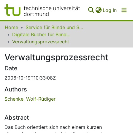
(curren
Log In
Communities
Home
Service für Blinde und Sehbehinderte der UB Dortmund
&
Digitale Bücher für Blinde und Sehbehinderte
Collections
Verwaltungsprozessrecht
All of SfBS
Verwaltungsprozessrecht
FAQ
Date
2006-10-19T10:33:08Z
Authors
Schenke, Wolf-Rüdiger
Abstract
Das Buch orientiert sich nach einem kurzen