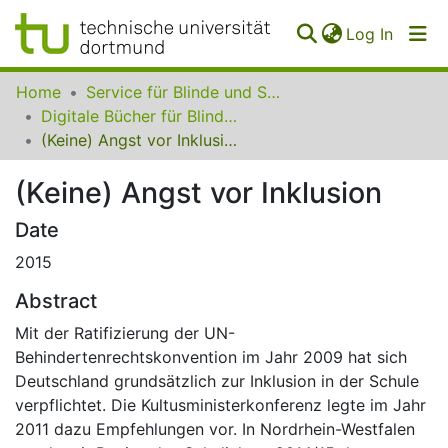
(curren
Log In
Communities
Home
Service für Blinde und Sehbehinderte der UB Dortmund
&
Digitale Bücher für Blinde und Sehbehinderte
Collections
(Keine) Angst vor Inklusion
All of SfBS
(Keine) Angst vor Inklusion
FAQ
Date
2015
Abstract
Mit der Ratifizierung der UN-
Behindertenrechtskonvention im Jahr 2009 hat sich
Deutschland grundsätzlich zur Inklusion in der Schule
verpflichtet. Die Kultusministerkonferenz legte im Jahr
2011 dazu Empfehlungen vor. In Nordrhein-Westfalen