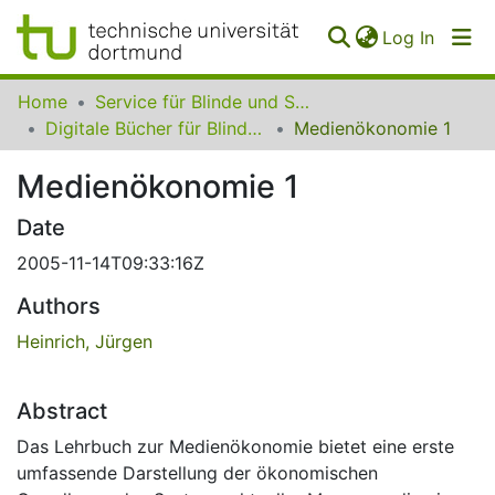
(curren
Log In
Communities
Home
Service für Blinde und Sehbehinderte der UB Dortmund
&
Digitale Bücher für Blinde und Sehbehinderte
Medienökonomie 1
Collections
Medienökonomie 1
All of SfBS
Date
FAQ
2005-11-14T09:33:16Z
Authors
Heinrich, Jürgen
Abstract
Das Lehrbuch zur Medienökonomie bietet eine erste
umfassende Darstellung der ökonomischen