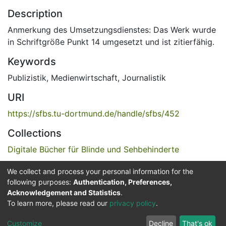
Description
Anmerkung des Umsetzungsdienstes: Das Werk wurde
in Schriftgröße Punkt 14 umgesetzt und ist zitierfähig.
Keywords
Publizistik
,
Medienwirtschaft
,
Journalistik
URI
https://sfbs.tu-dortmund.de/handle/sfbs/452
Collections
Digitale Bücher für Blinde und Sehbehinderte
We collect and process your personal information for the
Full item page
following purposes:
Authentication, Preferences,
Acknowledgement and Statistics
.
Service for the Blind and Visually Impaired
To learn more, please read our
privacy policy
.
ded
UB
and
ITMC
of the
Cookie
Privacy
Send
Impr
TU
settings
policy
Feedback
Customize
Decline
That's ok