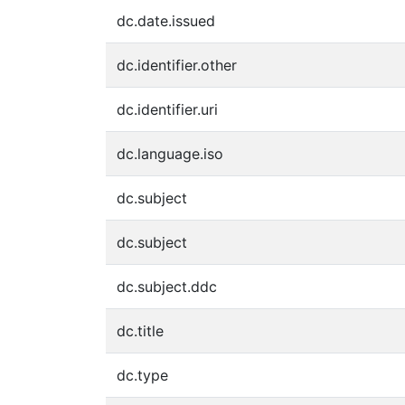
dc.date.issued
dc.identifier.other
dc.identifier.uri
dc.language.iso
dc.subject
dc.subject
dc.subject.ddc
dc.title
dc.type