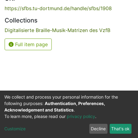
https://sfbs.tu-dortmund.de/handle/sfbs/1908
Collections
Digitalisierte Braille-Musik-Matrizen des VzfB
Full item page
We collect and process your personal information for the
following purposes:
Authentication, Preferences,
Acknowledgement and Statistics
.
Service for the Blind and Visually Impaired
To learn more, please read our
privacy policy
.
ded
UB
and
ITMC
of the
Cookie
Privacy
Send
Impr
TU
settings
policy
Feedback
Customize
Decline
That's ok
Dormund