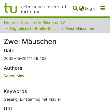
(curren
Log In
Communities
Home
Service für Blinde und Sehbehinderte der UB Dortmund
&
Digitalisierte Braille-Musik-Matrizen des VzfB
Zwei Mäuschen
Collections
Zwei Mäuschen
All of SfBS
Date
FAQ
2005-05-20T11:59:40Z
Authors
Reger, Max
Keywords
Gesang
,
Einstimmig mit Klavier
URI