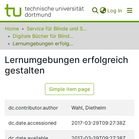
(curren
Log In
Communities
Home
Service für Blinde und Sehbehinderte der UB Dortmund
&
Digitale Bücher für Blinde und Sehbehinderte
Collections
Lernumgebungen erfolgreich gestalten
All of SfBS
Lernumgebungen erfolgreich
gestalten
FAQ
Simple item page
dc.contributor.author
Wahl, Diethelm
dc.date.accessioned
2017-03-29T09:27:38Z
dc.date.available
2017-03-29T09:27:38Z