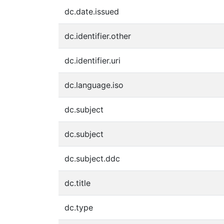
dc.date.issued
dc.identifier.other
dc.identifier.uri
dc.language.iso
dc.subject
dc.subject
dc.subject.ddc
dc.title
dc.type