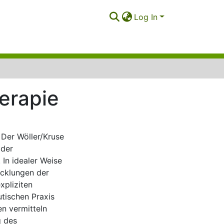
Log In
erapie
. Der Wöller/Kruse
 der
 In idealer Weise
icklungen der
xpliziten
tischen Praxis
en vermitteln
g des