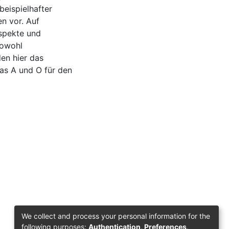
eispielhafter
n vor. Auf
spekte und
Sowohl
den hier das
das A und O für den
We collect and process your personal information for the
following purposes:
Authentication, Preferences,