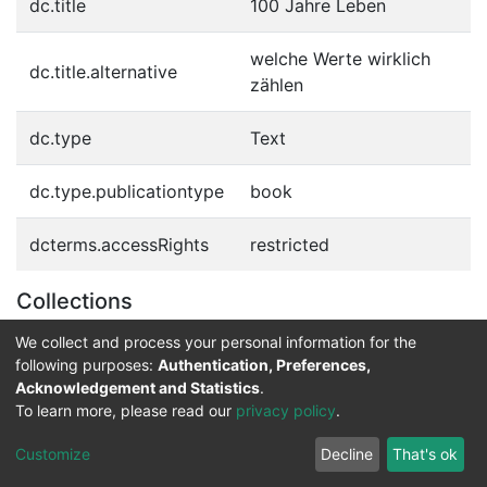
dc.title
100 Jahre Leben
welche Werte wirklich
dc.title.alternative
zählen
dc.type
Text
dc.type.publicationtype
book
dcterms.accessRights
restricted
Collections
Digitale Bücher für Blinde und Sehbehinderte
We collect and process your personal information for the
following purposes:
Authentication, Preferences,
Acknowledgement and Statistics
.
Service for the Blind and Visually Impaired
To learn more, please read our
privacy policy
.
ded
UB
and
ITMC
of the
Cookie
Privacy
Send
Impr
TU
settings
policy
Feedback
Customize
Decline
That's ok
Dormund