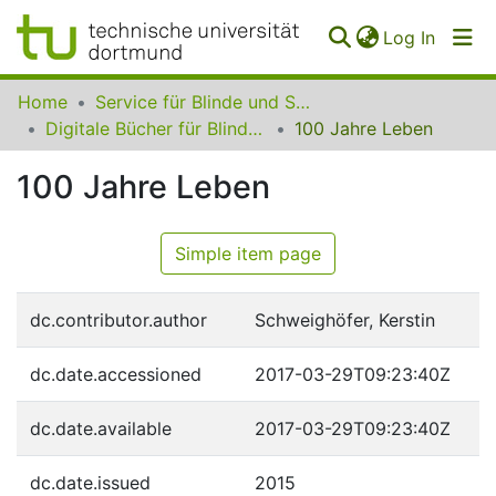
(curren
Log In
Communities
Home
Service für Blinde und Sehbehinderte der UB Dortmund
&
Digitale Bücher für Blinde und Sehbehinderte
100 Jahre Leben
Collections
100 Jahre Leben
All of SfBS
FAQ
Simple item page
dc.contributor.author
Schweighöfer, Kerstin
dc.date.accessioned
2017-03-29T09:23:40Z
dc.date.available
2017-03-29T09:23:40Z
dc.date.issued
2015