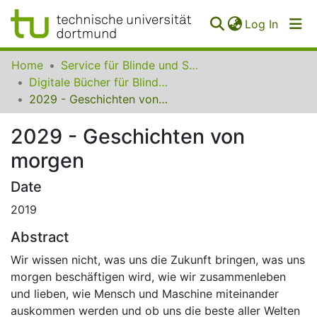
(curren
Log In
Communities
Home
Service für Blinde und Sehbehinderte der UB Dortmund
&
Digitale Bücher für Blinde und Sehbehinderte
Collections
2029 - Geschichten von morgen
All of SfBS
2029 - Geschichten von
morgen
FAQ
Date
2019
Abstract
Wir wissen nicht, was uns die Zukunft bringen, was uns
morgen beschäftigen wird, wie wir zusammenleben
und lieben, wie Mensch und Maschine miteinander
auskommen werden und ob uns die beste aller Welten