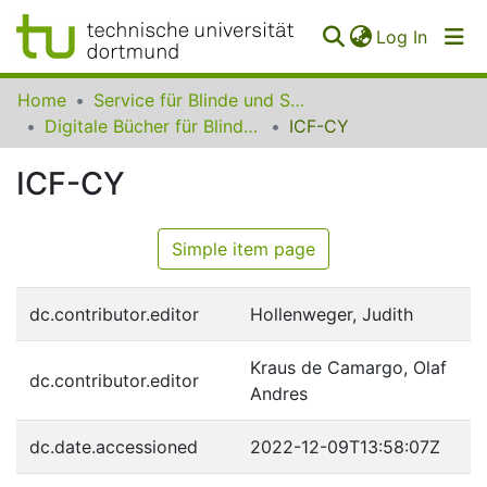
(curren
Log In
Communities
Home
Service für Blinde und Sehbehinderte der UB Dortmund
&
Digitale Bücher für Blinde und Sehbehinderte
ICF-CY
Collections
ICF-CY
All of SfBS
FAQ
Simple item page
dc.contributor.editor
Hollenweger, Judith
Kraus de Camargo, Olaf
dc.contributor.editor
Andres
dc.date.accessioned
2022-12-09T13:58:07Z