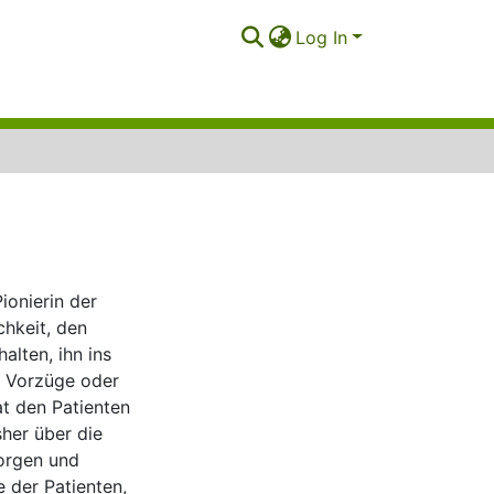
Log In
ionierin der
chkeit, den
alten, ihn ins
e Vorzüge oder
at den Patienten
sher über die
Sorgen und
e der Patienten,