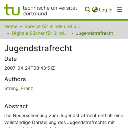
(curren
Log In
Communities
Home
Service für Blinde und Sehbehinderte der UB Dortmund
&
Digitale Bücher für Blinde und Sehbehinderte
Jugendstrafrecht
Collections
Jugendstrafrecht
All of SfBS
Date
FAQ
2007-04-24T08:43:51Z
Authors
Streng, Franz
Abstract
Die Neuerscheinung zum Jugendstrafrecht enthält eine
vollständige Darstellung des Jugendstrafrechts mit