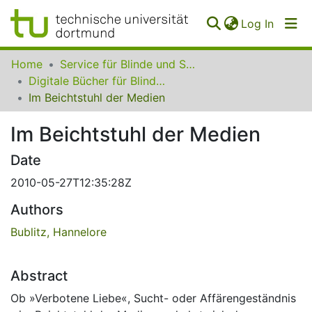
(curren
Log In
Communities
Home
Service für Blinde und Sehbehinderte der UB Dortmund
&
Digitale Bücher für Blinde und Sehbehinderte
Collections
Im Beichtstuhl der Medien
All of SfBS
Im Beichtstuhl der Medien
FAQ
Date
2010-05-27T12:35:28Z
Authors
Bublitz, Hannelore
Abstract
Ob »Verbotene Liebe«, Sucht- oder Affärengeständnis