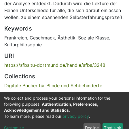
der Analyse entdeckt. Dadurch wird die Lektüre der
Feinen Unterschiede für alle, die sich darauf einlassen
wollen, zu einem spannenden Selbsterfahrungsprozeß.
Keywords
Frankreich
,
Geschmack, Ästhetik
,
Soziale Klasse
,
Kulturphilosophie
URI
https://sfbs.tu-dortmund.de/handle/sfbs/3248
Collections
Digitale Bücher für Blinde und Sehbehinderte
We collect and process your personal information for the
Full item page
following purposes:
Authentication, Preferences,
Acknowledgement and Statistics
.
Service for the Blind and Visually Impaired
To learn more, please read our
privacy policy
.
ded
UB
and
ITMC
of the
Cookie
Privacy
Send
Impr
TU
settings
policy
Feedback
Customize
Decline
That's ok