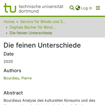
(curren
Log In
Communities
Home
Service für Blinde und Sehbehinderte der UB Dortmund
&
Digitale Bücher für Blinde und Sehbehinderte
Collections
Die feinen Unterschiede
All of SfBS
Die feinen Unterschiede
FAQ
Date
2020
Authors
Bourdieu, Pierre
Abstract
Bourdieus Analyse des kulturellen Konsums und des