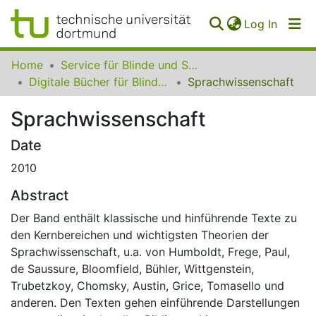
(curren
Log In
Communities
Home
Service für Blinde und Sehbehinderte der UB Dortmund
&
Digitale Bücher für Blinde und Sehbehinderte
Sprachwissenschaft
Collections
Sprachwissenschaft
All of SfBS
Date
FAQ
2010
Abstract
Der Band enthält klassische und hinführende Texte zu
den Kernbereichen und wichtigsten Theorien der
Sprachwissenschaft, u.a. von Humboldt, Frege, Paul,
de Saussure, Bloomfield, Bühler, Wittgenstein,
Trubetzkoy, Chomsky, Austin, Grice, Tomasello und
anderen. Den Texten gehen einführende Darstellungen