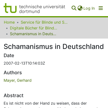
(curren
Log In
Communities
Home
Service für Blinde und Sehbehinderte der UB Dortmund
&
Digitale Bücher für Blinde und Sehbehinderte
Collections
Schamanismus in Deutschland
All of SfBS
Schamanismus in Deutschland
FAQ
Date
2007-02-13T10:14:03Z
Authors
Mayer, Gerhard
Abstract
Es ist nicht von der Hand zu weisen, dass der