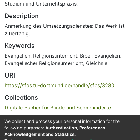
Studium und Unterrichtspraxis.
Description
Anmerkung des Umsetzungsdienstes: Das Werk ist
zitierfähig.
Keywords
Evangelien
,
Religionsunterricht
,
Bibel, Evangelien
,
Evangelischer Religionsunterricht
,
Gleichnis
URI
https://sfbs.tu-dortmund.de/handle/sfbs/3280
Collections
Digitale Bücher für Blinde und Sehbehinderte
We collect and process your personal information for the
Full item page
following purposes:
Authentication, Preferences,
Acknowledgement and Statistics
.
Service for the Blind and Visually Impaired