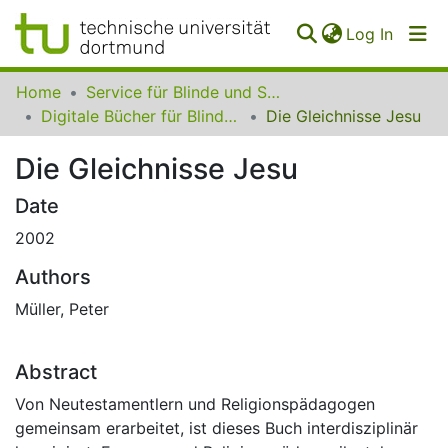
(curren
Log In
Communities
Home
Service für Blinde und Sehbehinderte der UB Dortmund
&
Digitale Bücher für Blinde und Sehbehinderte
Die Gleichnisse Jesu
Collections
Die Gleichnisse Jesu
All of SfBS
Date
FAQ
2002
Authors
Müller, Peter
Abstract
Von Neutestamentlern und Religionspädagogen
gemeinsam erarbeitet, ist dieses Buch interdisziplinär