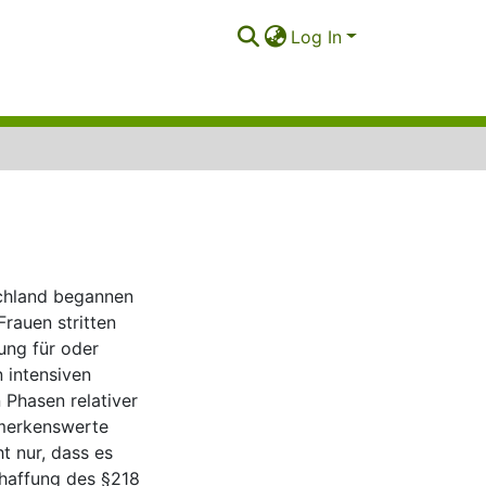
Log In
schland begannen
Frauen stritten
ung für oder
 intensiven
Phasen relativer
emerkenswerte
t nur, dass es
chaffung des §218