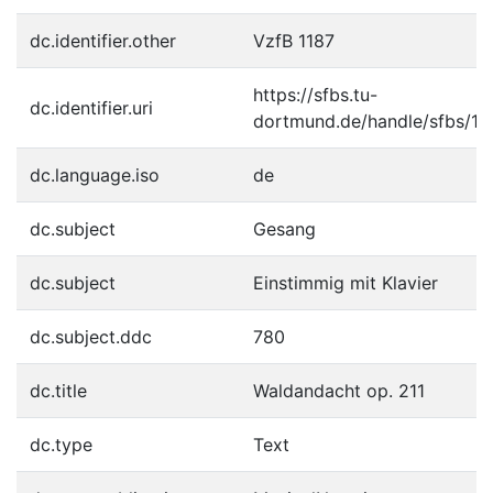
dc.identifier.other
VzfB 1187
https://sfbs.tu-
dc.identifier.uri
dortmund.de/handle/sfbs/15
dc.language.iso
de
dc.subject
Gesang
dc.subject
Einstimmig mit Klavier
dc.subject.ddc
780
dc.title
Waldandacht op. 211
dc.type
Text