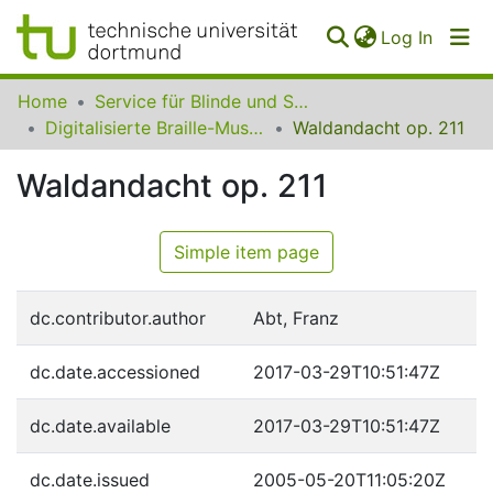
(curren
Log In
Communities
Home
Service für Blinde und Sehbehinderte der UB Dortmund
&
Digitalisierte Braille-Musik-Matrizen des VzfB
Waldandacht op. 211
Collections
Waldandacht op. 211
All of SfBS
FAQ
Simple item page
dc.contributor.author
Abt, Franz
dc.date.accessioned
2017-03-29T10:51:47Z
dc.date.available
2017-03-29T10:51:47Z
dc.date.issued
2005-05-20T11:05:20Z