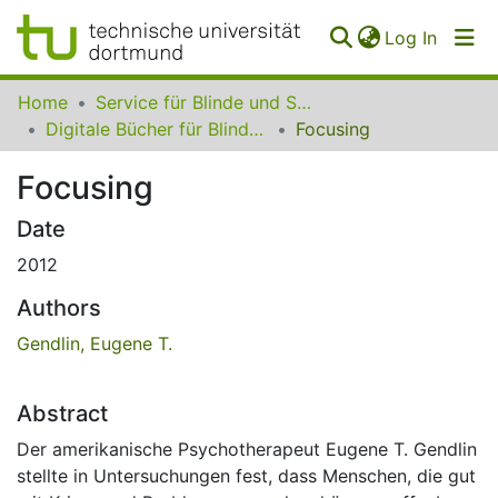
(curren
Log In
Communities
Home
Service für Blinde und Sehbehinderte der UB Dortmund
&
Digitale Bücher für Blinde und Sehbehinderte
Focusing
Collections
Focusing
All of SfBS
Date
FAQ
2012
Authors
Gendlin, Eugene T.
Abstract
Der amerikanische Psychotherapeut Eugene T. Gendlin
stellte in Untersuchungen fest, dass Menschen, die gut