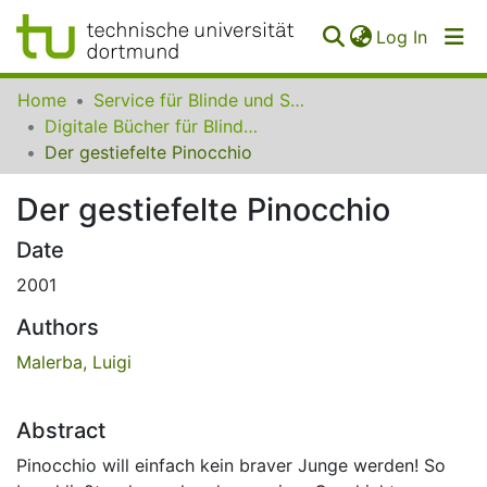
(curren
Log In
Communities
Home
Service für Blinde und Sehbehinderte der UB Dortmund
&
Digitale Bücher für Blinde und Sehbehinderte
Collections
Der gestiefelte Pinocchio
All of SfBS
Der gestiefelte Pinocchio
FAQ
Date
2001
Authors
Malerba, Luigi
Abstract
Pinocchio will einfach kein braver Junge werden! So