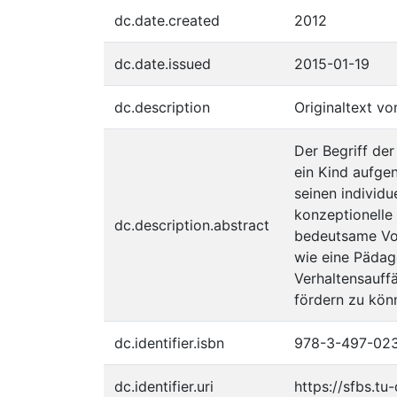
dc.date.created
2012
dc.date.issued
2015-01-19
dc.description
Originaltext vo
Der Begriff de
ein Kind aufge
seinen individ
konzeptionelle
dc.description.abstract
bedeutsame Vora
wie eine Pädag
Verhaltensauff
fördern zu kön
dc.identifier.isbn
978-3-497-02
dc.identifier.uri
https://sfbs.t