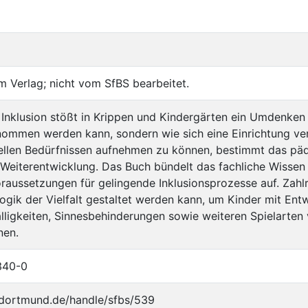
m Verlag; nicht vom SfBS bearbeitet.
r Inklusion stößt in Krippen und Kindergärten ein Umdenken
nommen werden kann, sondern wie sich eine Einrichtung ve
uellen Bedürfnissen aufnehmen zu können, bestimmt das pä
 Weiterentwicklung. Das Buch bündelt das fachliche Wissen 
ussetzungen für gelingende Inklusionsprozesse auf. Zahlrei
ogik der Vielfalt gestaltet werden kann, um Kinder mit Ent
älligkeiten, Sinnesbehinderungen sowie weiteren Spielarte
nen.
340-0
u-dortmund.de/handle/sfbs/539