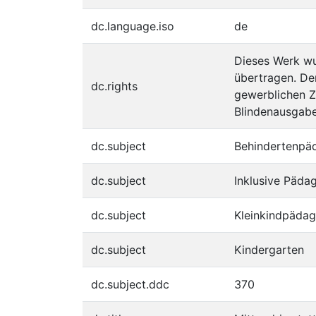
dc.language.iso
de
Dieses Werk wu
übertragen. Dem
dc.rights
gewerblichen Z
Blindenausgabe
dc.subject
Behindertenpä
dc.subject
Inklusive Päda
dc.subject
Kleinkindpädag
dc.subject
Kindergarten
dc.subject.ddc
370