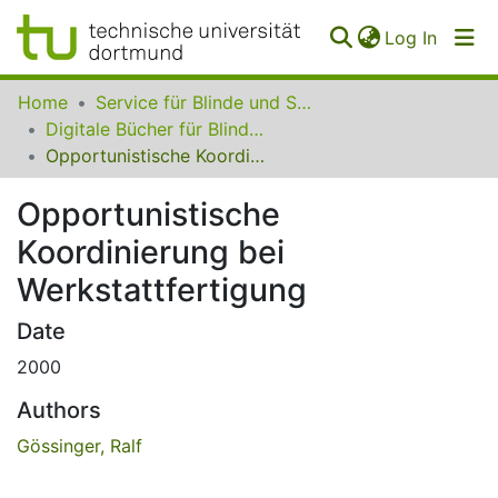
(curren
Log In
Communities
Home
Service für Blinde und Sehbehinderte der UB Dortmund
&
Digitale Bücher für Blinde und Sehbehinderte
Collections
Opportunistische Koordinierung bei Werkstattfertigung
All of SfBS
Opportunistische
Koordinierung bei
FAQ
Werkstattfertigung
Date
2000
Authors
Gössinger, Ralf