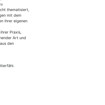
zu
ht thematisiert,
ngen mit dem
n ihrer eigenen
ihrer Praxis,
chender Art und
 aus den
ierfähi.