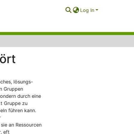
Log In
ört
sches, lösungs-
on Gruppen
ondern durch eine
xt Gruppe zu
eln führen kann.
r
 sie an Ressourcen
, eft