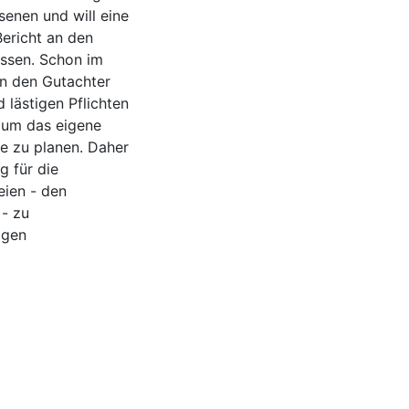
senen und will eine
Bericht an den
assen. Schon im
an den Gutachter
 lästigen Pflichten
 um das eigene
e zu planen. Daher
g für die
eien - den
- zu
igen