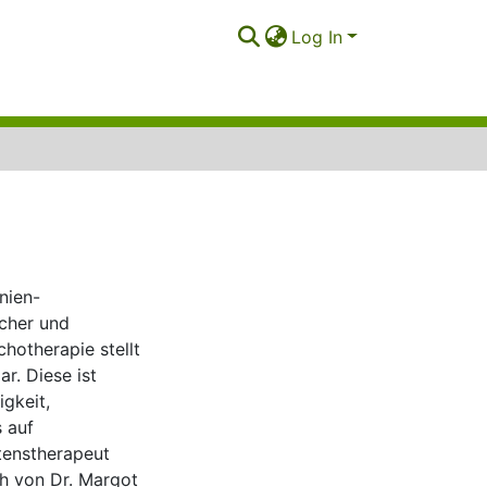
Log In
inien-
scher und
hotherapie stellt
r. Diese ist
igkeit,
 auf
tenstherapeut
ch von Dr. Margot