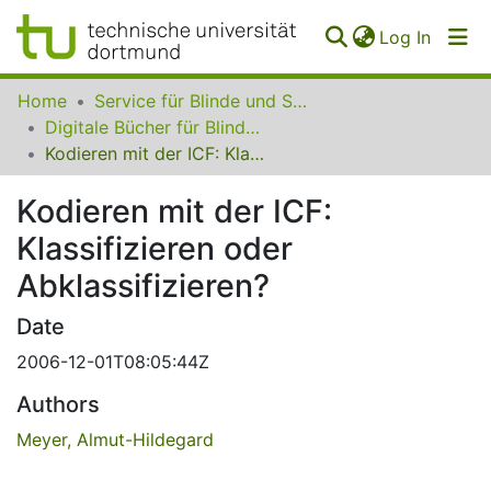
(curren
Log In
Communities
Home
Service für Blinde und Sehbehinderte der UB Dortmund
&
Digitale Bücher für Blinde und Sehbehinderte
Collections
Kodieren mit der ICF: Klassifizieren oder Abklassifizieren?
All of SfBS
Kodieren mit der ICF:
Klassifizieren oder
FAQ
Abklassifizieren?
Date
2006-12-01T08:05:44Z
Authors
Meyer, Almut-Hildegard