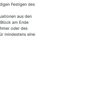
digen Festigen des
tuationen aus den
s Block am Ende
ehmer oder des
für mindestens eine