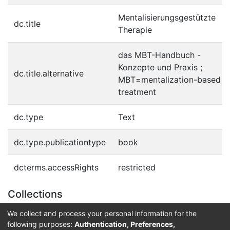
Mentalisierungsgestützte
dc.title
Therapie
das MBT-Handbuch -
Konzepte und Praxis ;
dc.title.alternative
MBT=mentalization-based
treatment
dc.type
Text
dc.type.publicationtype
book
dcterms.accessRights
restricted
Collections
Digitale Bücher für Blinde und Sehbehinderte
We collect and process your personal information for the
following purposes:
Authentication, Preferences,