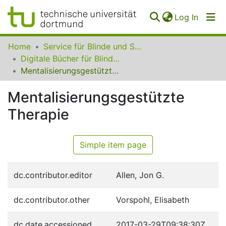
(curren
Log In
Communities
Home
Service für Blinde und Sehbehinderte der UB Dortmund
&
Digitale Bücher für Blinde und Sehbehinderte
Collections
Mentalisierungsgestützte Therapie
All of SfBS
Mentalisierungsgestützte
Therapie
FAQ
Simple item page
dc.contributor.editor
Allen, Jon G.
dc.contributor.other
Vorspohl, Elisabeth
dc.date.accessioned
2017-03-29T09:38:30Z